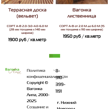
Террасная доска
Вагонка
(вельвет)
лиственница
СОРТ
A-B 2.0-3.0-4.0-6.0 М
СОРТ
A-B от 2.0 М до 6.0 М (15
(28 мм толщина х 140 мм
мм толщина х 110 мм ширина)
ширина)
1950
руб
/ кв.метр
1900
руб
/ кв.метр
8-
Политика
конфиденциальности
910-
Copyright ©
399-
Вагонка
1191
Липа, 2000-
2025
г. Нижний
Создание и
Новгород,