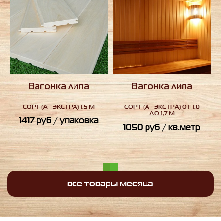
Вагонка липа
Вагонка липа
СОРТ
(А - ЭКСТРА) 1,5 М
СОРТ
(А - ЭКСТРА) ОТ 1,0
ДО 1,7 М
1417
руб
/ упаковка
1050
руб
/ кв.метр
все товары месяца